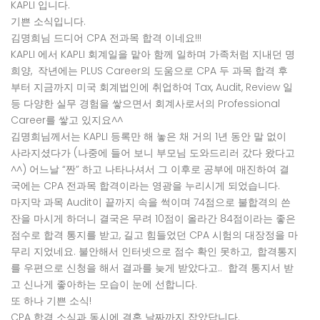
KAPLI 입니다.
기쁜 소식입니다.
김명희님 드디어 CPA 전과목 합격 이네요!!!
KAPLI 에서 KAPLI 회계일을 맡아 함께 일하며 가족처럼 지내던 명
희양, 작년에는 PLUS Career의 도움으로 CPA 두 과목 합격 후
부터 지금까지 미국 회계법인에 취업하여 Tax, Audit, Review 일
등 다양한 실무 경험을 쌓으면서 회계사로서의 Professional
Career를 쌓고 있지요^^
김명희님께서는 KAPLI 등록만 해 놓은 채 거의 1년 동안 말 없이
사라지셨다가 (나중에 들어 보니 부모님 도와드리러 갔다 왔다고
^^) 어느날 “짠” 하고 나타나셔서 그 이후로 공부에 매진하여 결
국에는 CPA 전과목 합격이라는 영광을 누리시게 되었습니다.
마지막 과목 Audit이 끝까지 속을 썩이며 74점으로 불합격의 쓴
잔을 마시게 하더니 결국은 무려 10점이 올라간 84점이라는 좋은
점수로 합격 통지를 받고, 길고 힘들었던 CPA 시험의 대장정을 마
무리 지었네요. 불안해서 인터넷으로 점수 확인 못하고, 합격통지
를 우편으로 신청을 해서 결과를 늦게 받았다고.. 합격 통지서 받
고 신나게 좋아하는 모습이 눈에 선합니다.
또 하나 기쁜 소식!
CPA 합격 소식과 동시에 결혼 날짜까지 잡았답니다.