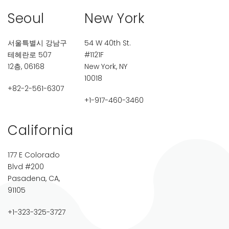
Seoul
New York
서울특별시 강남구
54 W 40th St.
테헤란로 507
#1121F
12층, 06168
New York, NY
10018
+82-2-561-6307
+1-917-460-3460
California
177 E Colorado
Blvd #200
Pasadena, CA,
91105
+1-323-325-3727