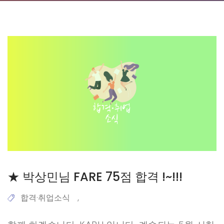
★ 박상민님 FARE 75점 합격 !~!!!
합격·취업소식
,