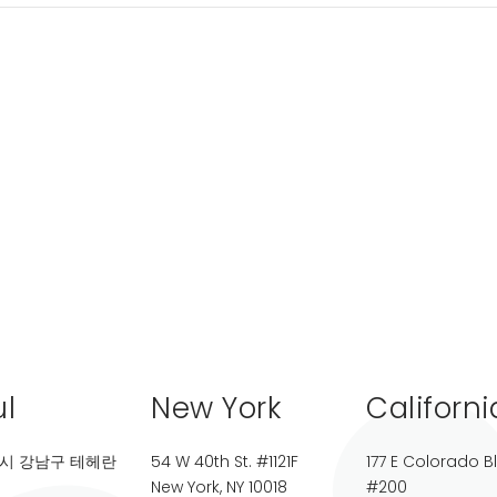
l
New York
Californi
시 강남구 테헤란
54 W 40th St. #1121F
177 E Colorado B
New York, NY 10018
#200