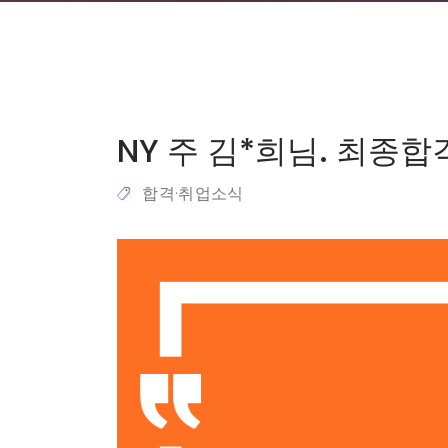
NY 주 김*희님. 최종
합격·취업소식