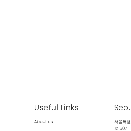
Useful Links
Seou
About us
서울특별
로 507