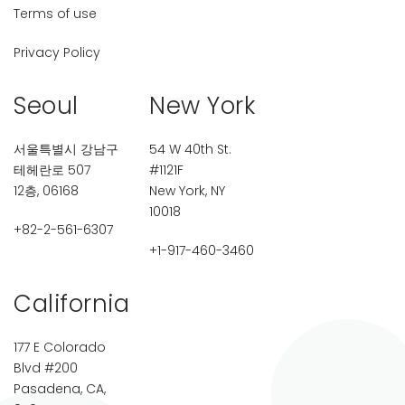
Terms of use
Privacy Policy
Seoul
New York
서울특별시 강남구
54 W 40th St.
테헤란로 507
#1121F
12층, 06168
New York, NY
10018
+82-2-561-6307
+1-917-460-3460
California
177 E Colorado
Blvd #200
Pasadena, CA,