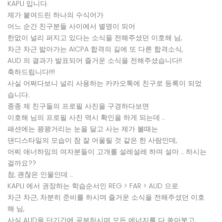
KAPLI 입니다.
제가 붙여드린 하나의 수식어가
어느 순간 친구분들 사이에서 별명이 되어
한없이 널리 퍼지고 있다는 소식을 전해주셨던 이호해 님,
차근 차근 밟아가는 AICPA 합격의 길에 또 다른 합격소식,
AUD 의 결과가 발표되어 즐거운 소식을 전해주셨습니다!!
축하드립니다!!!!
사실 어쩌다보니 널리 사용하는 카카오톡에 친구로 등록이 되었
습니다.
종종 제 친구들의 프로필 사진을 구경하다보면
이호해 님의 프로필 사진 역시 확인을 하게 되는데 ..
패션에는 꽝꽝거리는 눈을 달고 사는 제가 볼때는
댄디스타일의 모습이 참 잘 어울릴 것 같은 한 사람인데,
어찌 애너하임의 여자분들이 고개를 설레설레 하며 설마 .. 하시는
걸까요??
참, 괜찮은 인물인데 ..
KAPLI 에서 권장하는 학습순서인 REG > FAR > AUD 으로
차근 차근, 차분히 준비를 하시며 즐거운 소식을 전해주셨던 이호
해 님,
사실 AUD을 단기간에 공부하시며 모든 에너지를 다 쏟아붓고,