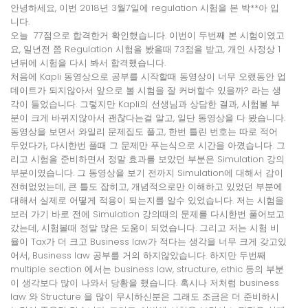
안녕하세요, 이번 2018년 3월7일에 regulation 시험을 본 박**아 입
니다.
오늘 77점으로
합격
한거 확인했습니다. 이번이 두번째 본 시험이였고
요, 일년전 쯤 Regulation 시험을 봤을때 73점을 받고, 개인 사정상 1
년뒤에 시험을 다시 봐서
합격
했습니다.
처음에 Kapli 동영상으로 공부를 시작할때 동영상이 너무 오랬동안 업
데이트가 되지않아서 앞으로 볼 시험을 잘 커버할수 있을까? 라는 생
각이 들었습니다. 그렇지만 Kapli의 선생님과 상담한 결과, 시험볼 부
분이 크게 바뀌지않아서 괜찮다는걸 알고, 일단 동영상을 다 봤습니다.
동영상을 보면서 와일리 문제집도 풀고, 한번 틀린 번호는 따로 적어
두었다가, 다시한번 풀때 그 문제만 푸는식으로 시간을 아꼈습니다. 그
리고 시험을 준비하면서 정말 효과를 보았던 부분은 Simulation 강의
부분이였습니다. 그 동영상을 보기 전까지 Simulation에 대해서 감이
전혀없었는데, 큰 틀도 잡히고, 개념적으로만 이해하고 있었던 부분에
대해서 실제로 어떻게 적용이 되는지를 알수 있었습니다. 저는 시험을
보러 가기 바로 전에 Simulation 강의때의 문제를 다시한번 풀어보고
갔는데, 시험볼때 정말 많은 도움이 되었습니다. 그리고 저는 시험 비
율이 Tax가 더 크고 Business law가 적다는 생각을 너무 크게 갖고있
어서, Business law 공부를 거의 하지않았습니다. 하지만 두번째
multiple section 에서는 business law, structure, ethic 등의 부분
이 생각보다 많이 나와서 당황을 했습니다. 혹시나 저처럼 business
law 와 Structure 을 많이 무시하신분은 그래도 조금은 더 준비하시