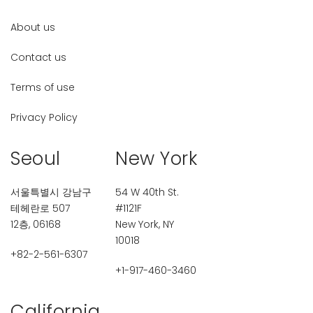
About us
Contact us
Terms of use
Privacy Policy
Seoul
New York
서울특별시 강남구
54 W 40th St.
테헤란로 507
#1121F
12층, 06168
New York, NY
10018
+82-2-561-6307
+1-917-460-3460
California