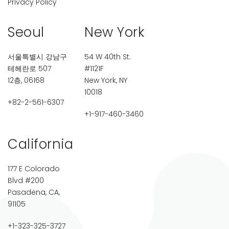
Privacy Policy
Seoul
New York
서울특별시 강남구
54 W 40th St.
테헤란로 507
#1121F
12층, 06168
New York, NY
10018
+82-2-561-6307
+1-917-460-3460
California
177 E Colorado
Blvd #200
Pasadena, CA,
91105
+1-323-325-3727