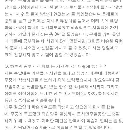
혼자서 문제집 풀이를 끝낸 뒤에는 반드시 각 교수님의 문제풀이
강의를 시청하면서 다시 한 번 저의 문제풀이 방식이 틀리지 않았
는 지
,
더 쉬운 풀이 방법이 없었는 지를 확인했습니다
.
문제풀이
강의를 듣고 난 뒤에는 다시 리뷰강의를 들어서 머리 속에 해당
과목 내용이 확실이 각인되도록했고
,
최종적으로 시험장에 가기
전까지 와일리 문제집은 총
3
번을 풀었습니다
.
문제를 많이 풀었
기 때문에 공부하는 데 시간이 많이 걸렸지만
,
그만큼 비슷한 유형
의 문제가 나오면 자신감을 가지고 풀 수 있었고 시험 당일에도
크게 긴장하지 않고 시험에 임할 수 있었습니다
.
Q.
하루의 공부시간 확보 등 시간안배는 어떻게 했는지
?
저는 주말에는 가족들과 시간을 보내고 싶었기 때문에 가능한한
주중에 학습시간을 확보하기 위해 노력했습니다
.
월요일부터 금
요일까지는 특별한 일이 없는 한 아침
6
시부터
8
시까지
,
그리고
아이를 어린이집에 보내고 난 뒤
10
시부터
3
시까지
,
총
5~6
시간
동안 집중적으로 학습했습니다
.
매주 월요일에 학습계획표를 작성하고 일요일에 평가를 했는
데
,
주중에 목표했던 학습량을 달성하지 못하면주말동안 보충을
하기 위해 노력했고
,
이러한 패턴을 반복하여 학습이 밀리는 일 없
이 시험당일까지스케쥴대로 학습을 진행할 수 있었습니다
. .