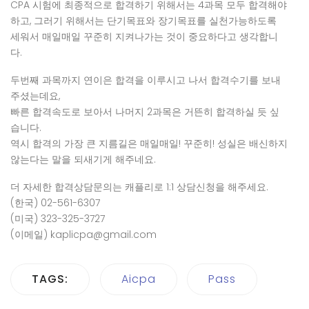
CPA
시험에 최종적으로 합격하기 위해서는
4
과목 모두 합격해야
하고
,
그러기 위해서는 단기목표와 장기목표를 실천가능하도록
세워서 매일매일 꾸준히 지켜나가는 것이 중요하다고 생각합니
다
.
두번째 과목까지 연이은 합격을 이루시고 나서 합격수기를 보내
주셨는데요,
빠른 합격속도로 보아서 나머지 2과목은 거뜬히 합격하실 듯 싶
습니다.
역시 합격의 가장 큰 지름길은 매일매일! 꾸준히! 성실은 배신하지
않는다는 말을 되새기게 해주네요.
더 자세한 합격상담문의는 캐플리로 1:1 상담신청을 해주세요.
(한국) 02-561-6307
(미국) 323-325-3727
(이메일) kaplicpa@gmail.com
TAGS:
Aicpa
Pass