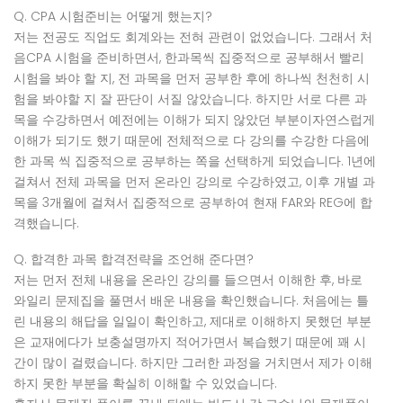
Q. CPA
시험준비는 어떻게 했는지
?
저는 전공도 직업도 회계와는 전혀 관련이 없었습니다
.
그래서 처
음
CPA
시험
을 준비하면서
,
한과목씩 집중적으로 공부해서 빨리
시험을 봐야 할 지
,
전 과목을 먼저 공부한 후에 하나씩 천천히 시
험을 봐야할 지 잘 판단이 서질 않았습니다
.
하지만 서로 다른 과
목을 수강하면서 예전에는 이해가 되지 않았던 부분이자연스럽게
이해가 되기도 했기 때문에 전체적으로 다 강의를 수강한 다음에
한 과목 씩 집중적으로 공부하는 쪽을 선택하게 되었습니다
. 1
년에
걸쳐서 전체 과목을 먼저 온라인 강의로 수강하였고
,
이후 개별 과
목을
3
개월에 걸쳐서 집중적으로 공부하여 현재
FAR
와
REG
에 합
격했습니다
.
Q.
합격한 과목 합격전략을 조언해 준다면
?
저는 먼저 전체 내용을 온라인 강의를 들으면서 이해한 후
,
바로
와일리 문제집을 풀면서 배운 내용을 확인했습니다
.
처음에는 틀
린 내용의 해답을 일일이 확인하고
,
제대로 이해하지 못했던 부분
은 교재에다가 보충설명까지 적어가면서 복습했기 때문에 꽤 시
간이 많이 걸렸습니다
.
하지만 그러한 과정을 거치면서 제가 이해
하지 못한 부분을 확실히 이해할 수 있었습니다
.