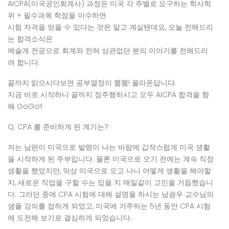
AICPA(미국공인회계사) 과정은 미국 각 주별로 요구하는 학사학
위 + 필수과목 학점을 이수하면
시험 자격을 얻을 수 있다는 것은 알고 계실텐데요, 오늘 전해드리
는 합격소식은
예술계 전공으로 회계와 전혀 상관없던 분의 이야기를 전해드리
려 합니다.
끝까지 읽으시다보면 공부열정이 뿜뿜! 올라온답니다.
지금 바로 시작하니 끝까지 정주행하시고 모두 AICPA 합격을 향
해 GoGo!!
Q. CPA
를 준비하게 된 계기는
?
저는 남편이 미국으로 발령이 나는 바람에 갑작스럽게 미국 생활
을 시작하게 된 주부입니다
.
물론 미국으로 오기 전에는 계속 직장
생활을 했었지만
,
막상 미국으로 오고 나니 어떻게 생활을 해야할
지
,
새로운 직업을 구할 수는 있을 지 매일같이 고민을 거듭했습니
다
.
그러던 중에
CPA
시험에 대해 설명을 하시는 남광우 교수님의
샘플 강의를 접하게 되었고
,
미국에 거주하는
5
년 동안
CPA
시험
에 도전해 보기로 결심하게 되었습니다
.