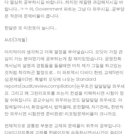
다 열심히 공부하시길 바랍니다…하지만 제낄땐 과감해지시길 바
랍니다…ㅋㅋ 아, Government 파트는 그냥 다 외우시길…공부양
은 적은데 문제비율이 큽니다.
한달은 또 미친듯이 놉니다…
AUD(3개월)
마지막이라 생각하고 더욱 열정을 부어넣습니다. 오딧이 가장 관
심이 가는 분야였기에 공부하는게 참 재미있었습니다. 공영찬회
계사님의 설명과 경험들을 들을때면 마치 제가 그일을 하고있는
것처럼 착각하곤 할정도로… 이 파트역시 디비디 한번, 교제5번이
상,문제풀이3번. 특별히 오딧에 나오는 Standard
reports(audit,review,complilation)는무조건 달달달달 외우세
요. 그리고 왜 그런리포트를 쓰는지 컨셉을 이해하시면 시험이 정
말 쉬워집니다. 공교수님이 외우라는것도 달달달달 외우세요. 아
침에일어나서, 화장실에서, 밥먹을때, 운전할때, 자기전에,,, 한번씩
만 외우시면 시험전엔 준비완료! 리포팅문제비율이 크니까요.
전체적으로 공통된 부분은 교제와 문제풀이 위주의 공부입니다.
디비디강의후에 교제를 한페이지씩 습득하시면서시간이 걸리더