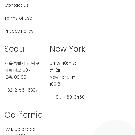
Contact us
Terms of use
Privacy Policy
Seoul
New York
서울특별시 강남구
54 W 40th St.
테헤란로 507
#1121F
12층, 06168
New York, NY
10018
+82-2-561-6307
+1-917-460-3460
California
177 E Colorado