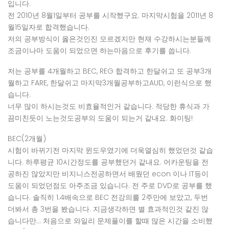
입니다.
전 2010년 8월1일부터 공부를 시작했구요. 마지막시험을 2011년 8
월15일자로 합격했습니다.
저의 공부방식이 옳은것인진 모르겠지만 현재 수강하시는분들께
조금이나마 도움이 되었으면 하는마음으로 후기를 씁니다.
저는 공부를 4개월하고 BEC, REG 합격하고 한달쉬고 또 공부3개
월하고 FARE, 한달쉬고 마지막3개월공부하고AUD, 이런식으로 했
습니다.
너무 많이 하시는것도 비효율적인거 같습니다. 적당한 휴식과 가
끔미친듯이 노는것도공부의 도움이 되는거 같내요. 화이팅!
BEC(2개월)
시험이 바뀌기전 마지막 윈도우였기에 더욱열심히 했었던것 같습
니다. 하루평균 10시간정도를 공부했던거 같내요. 어카운팅을 전
공하진 않았지만 비지니스전공하면서 배웠던 econ 이나 IT등이
도움이 되었던점도 아주조금 있습니다. 전 주로 DVD로 공부를 했
습니다. 솔직히 1.4배속으로 BEC 전강의를 2주만에 보았고, 두번
더봐서 총 3번을 봤습니다. 지금생각하면 별 효과적인것 같진 않
습니다만… 처음으로 와일리 문제풀이를 할때 많은 시간을 소비했