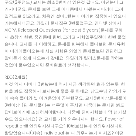
구요(2주정도) 교제는 최소5번이상 읽은것 같내요. 어떤분이 그
러시더군요. 문제를 보면 교제 어디쯤에서 나왔는지머리에 그려
질정도로 읽으라고. 처음엔 설마…했는데 여러번 집중해서 읽으니
가능해지더군요. 와일리 문제집은 3번풀었구요. 인터넷 상에서
AICPA Released Questions (for past 5 years)문제를 구해
서 초창기 한번, 중간쯤에 한번, 그리고 시험일주일전에 한번 풀었
습니다. 교제를 다 이해하고, 문제를 반복해서 풀다보면 문제유형
이 머리에들어오는데 사실 시험은 와일리 문제들보단 간단하고
알아듣기 쉽게 나오는거 같내요. 와일리와 릴리스문제를 막히는
것없이 풀수있으시면 준비완료라 생각합니다.
REG(2개월)
이것 역시 디비디 3번봤는데 역시 지금 생각하면 효과 없는듯. 한
번을 봐도 집중해서 보시는게 좋을 듯 하네요. 남교수님 강의가 귀
에 속속 들어와 별 어려움없이 공부했구요. 교제5번이상,문제풀이
3번이상. (단 문제풀이는 너무많이 푸시면 나중에는 문제만 봐도
답이보이기에 조심하셔야합니다. 나중에 진짜시험볼때 막 넘기실
수도 있으니까요) 전 교제를 거의 외우다시피 했내요. Power of
repetition!!! 안외워지신다구요? 10번보셨는데 안외워지신다면
할말없습니다(죄송) Individual 는 다 외우시는거 아시죠? 어떤