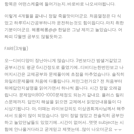
항목은 어떤스케줄에 들어가는지..바로바로 나오셔야됩니다.
이렇게 4개월을 끝내니 정말 죽을맛이더군요. 처음열정은 다 식
었고 하루10시간공부하니까 운전하는것도 힘이듭디다..마치 취한
기분이더군요. 헤롱헤롱@@ 한달은 그냥 제끼고 놀았습니다. 어
짜피 12월엔 공부도 않될듯하고.
FARE(3개월)
오~~디비디양이 장난아니게 많습니다. 3번보다간 밤샐거같았고
공부시간도 평균 6시간정도로 줄였기에…디비디는한번만보고 나
머지시간은 교제공부와 문제풀이에 초점을 마추었습니다. 솔직히
와일리문제풀때 처음에 다틀립니다..저만그런가요? 전 처음부터
뒤에답안지설명을 읽어가면서 하나씩 풉니다. 시간 정말 오래걸
립니다. 문제양이800-1000문제정도 되는거 같내요. 플러스 릴리
스문제까지. 답안지 해설을 읽으면 교제에서 읽었던내용들이 다
시상기됩니다. 아, 이때는 라이브강의도 이상권회계사님께서 해주
셔서 도움이 많이 되었습니다. 양이 정말 많았고 전솔직히 공부안
하고 놀았던날들도 있었기에…시간이 없어서…몃몃 subject는 시
험에 안나올거다라고 굳게믿고 제꼇는데…많이 나오더군요 ㅜㅜ