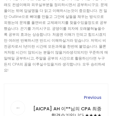
래도 컨셉이해와 외우실부분들 정리하시면서 공부하시구요. 문제
풀이는 뒤에 답설명들 다 읽고 이해하시는것이 중요합니다. 전 일
단 Outline으로 뼈대를 만들고 그안에 살들을 채우는 방식으로
외웠는데 문제를 풀면바로 교제페이지를 찾을수있을정도로 공부
했습니다. 끈기를 가지시구요. 궁댕이를 의자에 오래붙혀놓을수
록 공부의 효과는 상승합니다. 처음엔 이해가 안되고 힘드시겠지
만 여러번 반복하시면 반드시 이해하실거라 믿습니다. 저역시 비
전공자로서 1년이란 시간에 모든과목을 한번에 붙었습니다. 물론
저처럼 시간이 않되시는 분들이 많을거라생각되지만 꾸준하게 매
일매일 공부하시고, 주말을 공부의 시간으로 활용하신다면 누구
든지 CPA의 꿈을 이루실수있을거라 생각합니다. 모두 승리하세
요!
Previous
[AICPA] AH 이**님의 CPA 최종
합격수기입니다.★★★★